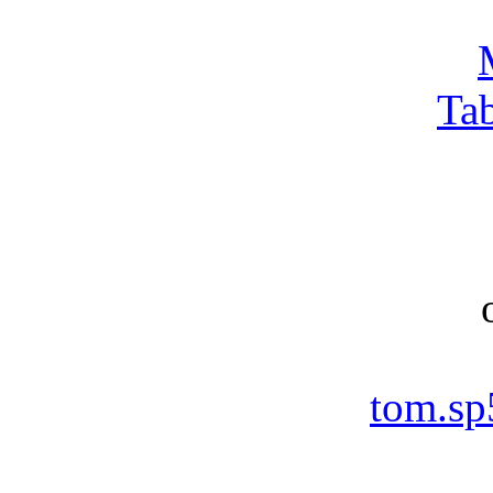
Ta
tom.s