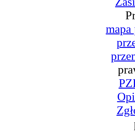
Zas
P
mapa 
prz
prze
pra
PZK
Opi
Zgł