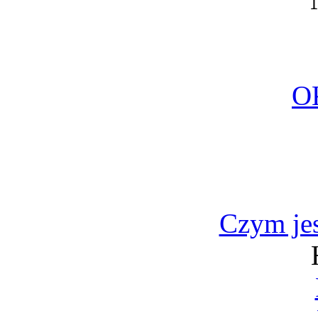
O
Czym jes