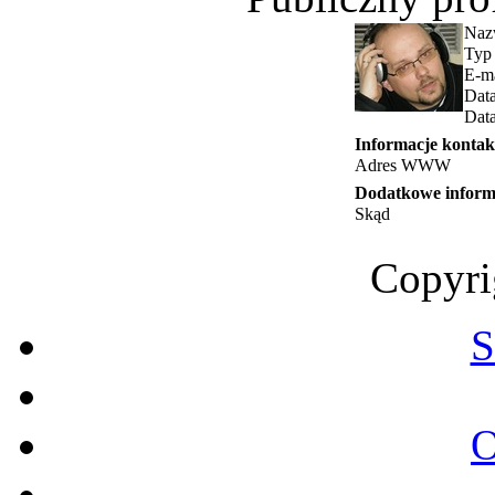
Naz
Typ
E-ma
Data
Data
Informacje konta
Adres WWW
Dodatkowe inform
Skąd
Copyri
S