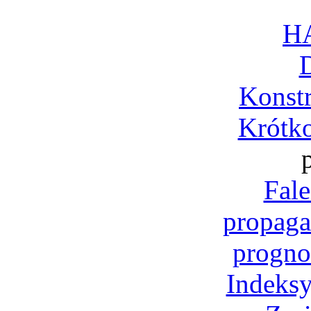
H
Konst
Krótko
Fale
propaga
progno
Indeksy