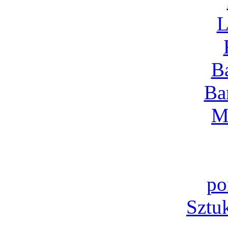
L
B
Ba
M
po
Sztu