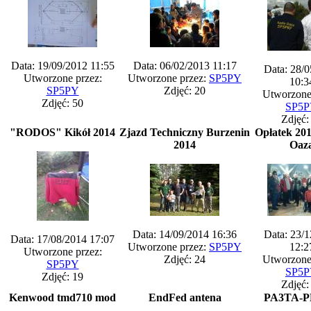
Data: 19/09/2012 11:55
Data: 06/02/2013 11:17
Data: 28/
Utworzone przez:
Utworzone przez:
SP5PY
10:3
SP5PY
Zdjęć: 20
Utworzone
Zdjęć: 50
SP5
Zdjęć:
"RODOS" Kikół 2014
Zjazd Techniczny Burzenin
Opłatek 20
2014
Oaz
Data: 14/09/2014 16:36
Data: 23/
Data: 17/08/2014 17:07
Utworzone przez:
SP5PY
12:2
Utworzone przez:
Zdjęć: 24
Utworzone
SP5PY
SP5
Zdjęć: 19
Zdjęć:
Kenwood tmd710 mod
EndFed antena
PA3TA-