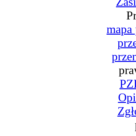
Zas
P
mapa 
prz
prze
pra
PZK
Opi
Zgł