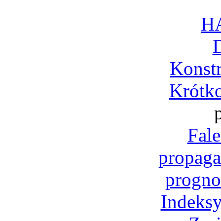
H
Konst
Krótko
Fale
propaga
progno
Indeksy