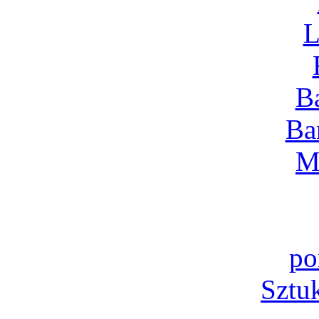
L
B
Ba
M
po
Sztu