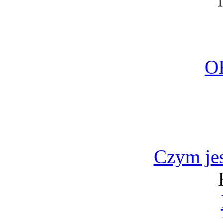
O
Czym jes