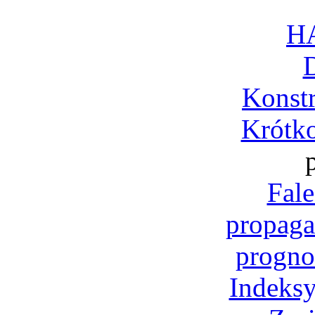
H
Konst
Krótko
Fale
propaga
progno
Indeksy