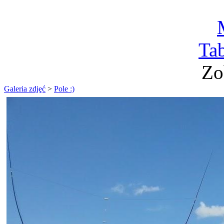
Ta
Zo
Galeria zdjęć
>
Pole :)