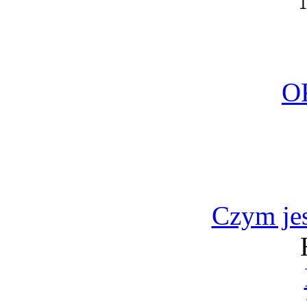
O
Czym jes