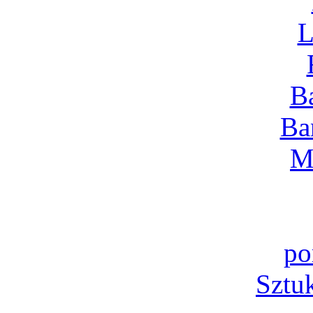
L
B
Ba
M
po
Sztu