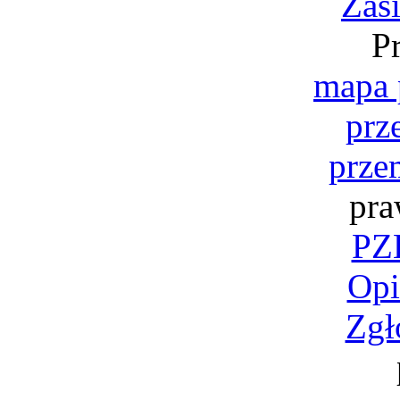
Zas
P
mapa 
prz
prze
pra
PZK
Opi
Zgł