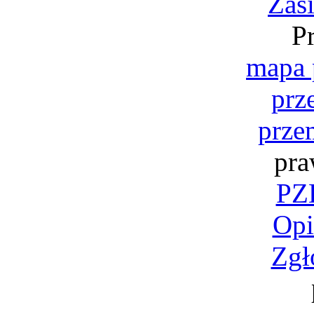
Zas
P
mapa 
prz
prze
pra
PZK
Opi
Zgł