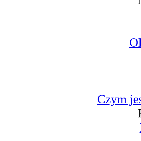
O
Czym jes