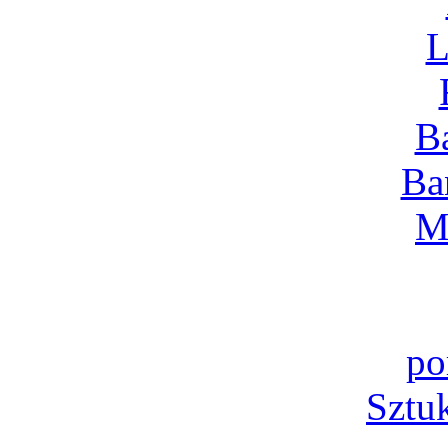
L
B
Ba
M
po
Sztu