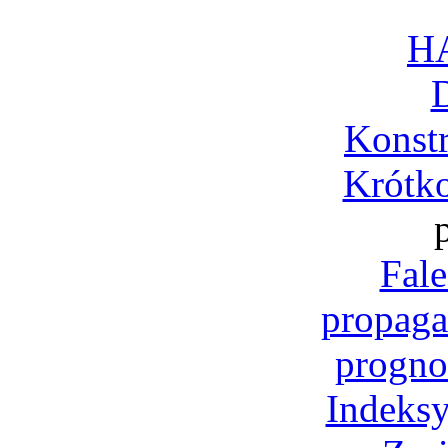
H
Konst
Krótko
Fale
propaga
progno
Indeksy