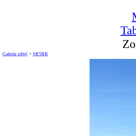
Ta
Zo
Galeria zdjęć
>
SR5RR