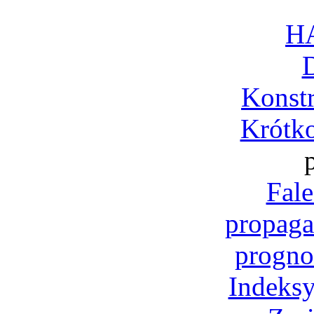
H
Konst
Krótko
Fale
propaga
progno
Indeksy