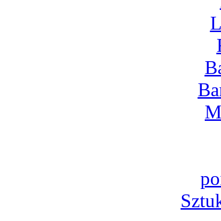
L
B
Ba
M
po
Sztu