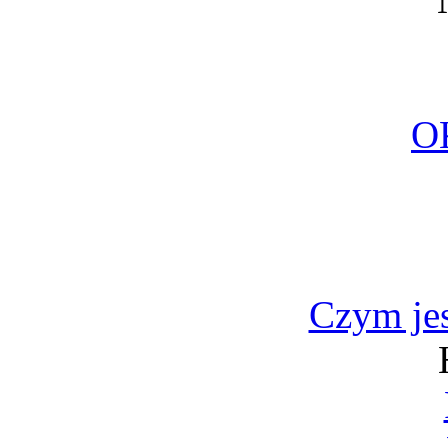
O
Czym jes