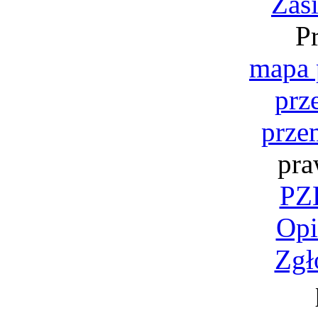
Zas
P
mapa 
prz
prze
pra
PZK
Opi
Zgł