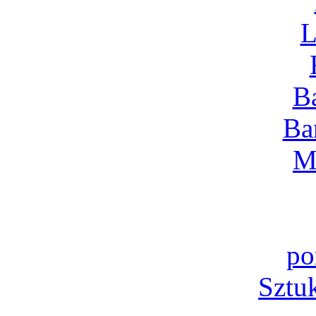
L
B
Ba
M
po
Sztu