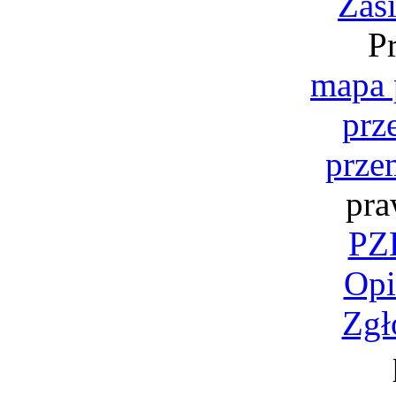
Zas
P
mapa 
prz
prze
pra
PZK
Opi
Zgł