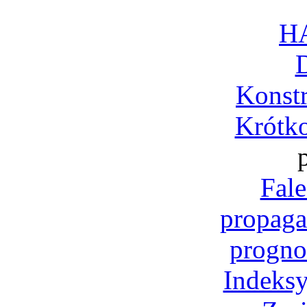
H
Konst
Krótko
Fale
propaga
progno
Indeksy