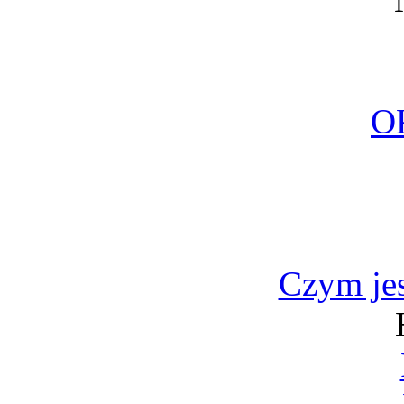
O
Czym jes