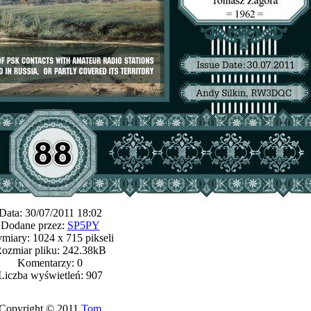
Data: 30/07/2011 18:02
Dodane przez:
SP5PY
miary: 1024 x 715 pikseli
ozmiar pliku: 242.38kB
Komentarzy: 0
Liczba wyświetleń: 907
Copyright © 2011
Tom