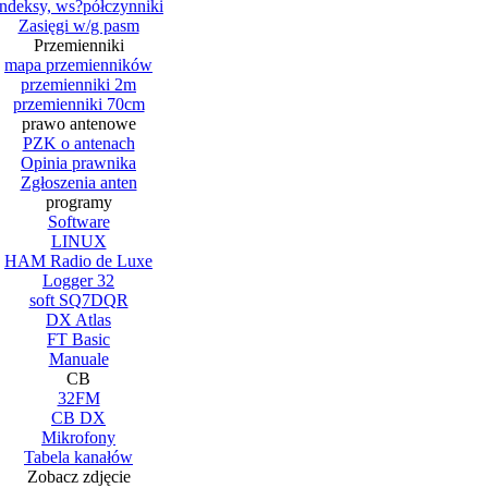
Indeksy, ws?półczynniki
Zasięgi w/g pasm
Przemienniki
mapa przemienników
przemienniki 2m
przemienniki 70cm
prawo antenowe
PZK o antenach
Opinia prawnika
Zgłoszenia anten
programy
Software
LINUX
HAM Radio de Luxe
Logger 32
soft SQ7DQR
DX Atlas
FT Basic
Manuale
CB
32FM
CB DX
Mikrofony
Tabela kanałów
Zobacz zdjęcie