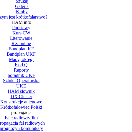
Szukaj
Galeria
Kluby
zym jest krótkofalarstwo?
HAM info
Podstawy
Kurs CW
Literowanie
RX online
Bandplan KF
Bandplan UKF
Mapy, okręgi
Kod Q
Raporty
poradnik UKF
Sztuka Operatorska
UKE
HAM słownik
DX Cluster
Konstrukcje antenowe
Krótkofalowiec Polski
propagacja
Fale radiowe-film
ropagacja fal radiowych
prognozy i komunikaty