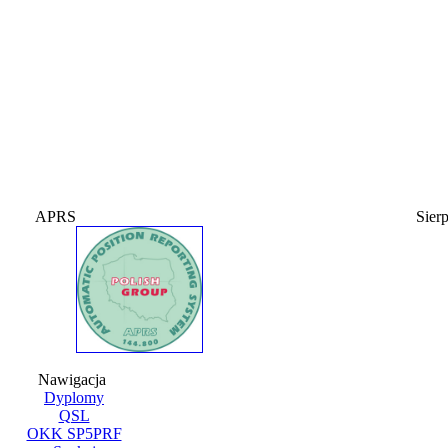
APRS
Sier
Nawigacja
Dyplomy
QSL
OKK SP5PRF