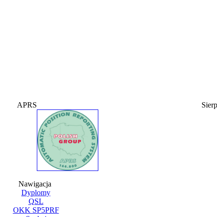
APRS
Sier
Nawigacja
Dyplomy
QSL
OKK SP5PRF