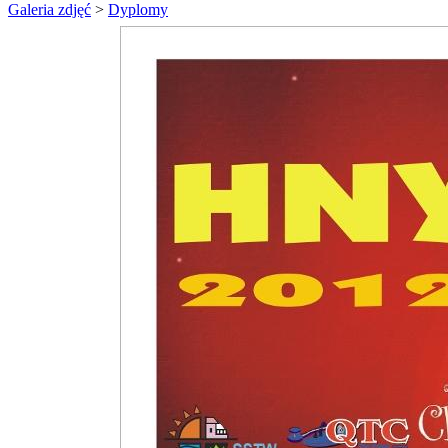
Galeria zdjęć
>
Dyplomy