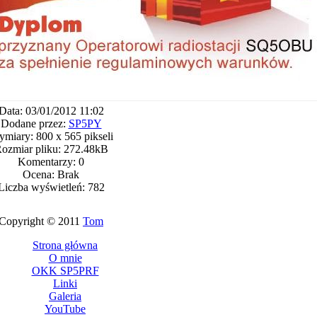
Data: 03/01/2012 11:02
Dodane przez:
SP5PY
miary: 800 x 565 pikseli
ozmiar pliku: 272.48kB
Komentarzy: 0
Ocena: Brak
Liczba wyświetleń: 782
Copyright © 2011
Tom
Strona główna
O mnie
OKK SP5PRF
Linki
Galeria
YouTube