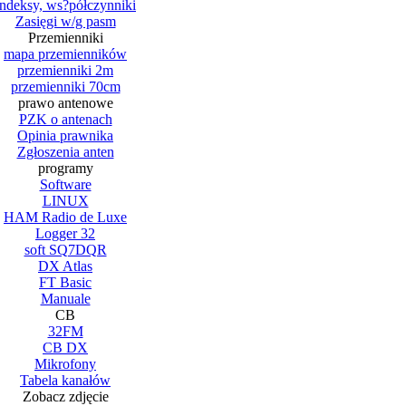
Indeksy, ws?półczynniki
Zasięgi w/g pasm
Przemienniki
mapa przemienników
przemienniki 2m
przemienniki 70cm
prawo antenowe
PZK o antenach
Opinia prawnika
Zgłoszenia anten
programy
Software
LINUX
HAM Radio de Luxe
Logger 32
soft SQ7DQR
DX Atlas
FT Basic
Manuale
CB
32FM
CB DX
Mikrofony
Tabela kanałów
Zobacz zdjęcie