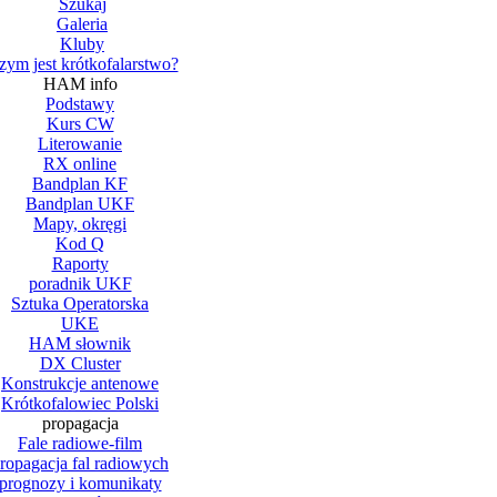
Szukaj
Galeria
Kluby
zym jest krótkofalarstwo?
HAM info
Podstawy
Kurs CW
Literowanie
RX online
Bandplan KF
Bandplan UKF
Mapy, okręgi
Kod Q
Raporty
poradnik UKF
Sztuka Operatorska
UKE
HAM słownik
DX Cluster
Konstrukcje antenowe
Krótkofalowiec Polski
propagacja
Fale radiowe-film
ropagacja fal radiowych
prognozy i komunikaty