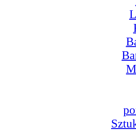
L
B
Ba
M
po
Sztu