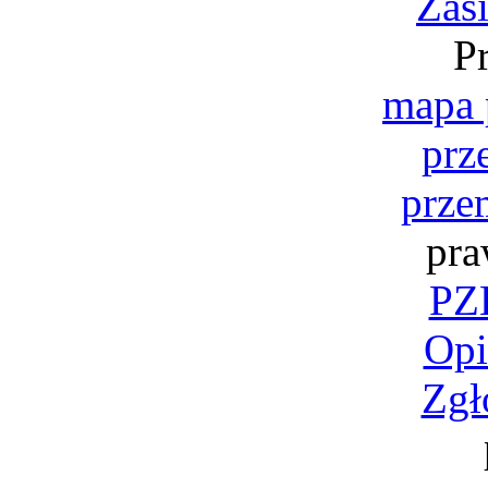
Zas
P
mapa 
prz
prze
pra
PZK
Opi
Zgł