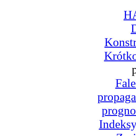
H
Konst
Krótko
Fale
propaga
progno
Indeksy