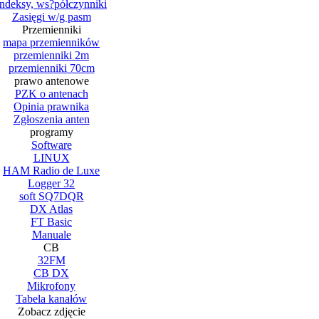
Indeksy, ws?półczynniki
Zasięgi w/g pasm
Przemienniki
mapa przemienników
przemienniki 2m
przemienniki 70cm
prawo antenowe
PZK o antenach
Opinia prawnika
Zgłoszenia anten
programy
Software
LINUX
HAM Radio de Luxe
Logger 32
soft SQ7DQR
DX Atlas
FT Basic
Manuale
CB
32FM
CB DX
Mikrofony
Tabela kanałów
Zobacz zdjęcie