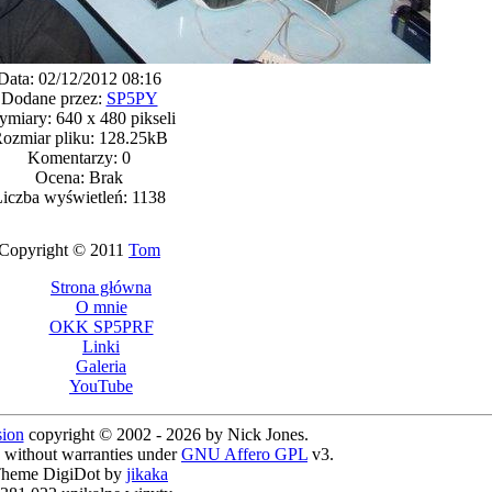
Data: 02/12/2012 08:16
Dodane przez:
SP5PY
miary: 640 x 480 pikseli
ozmiar pliku: 128.25kB
Komentarzy: 0
Ocena: Brak
iczba wyświetleń: 1138
Copyright © 2011
Tom
Strona główna
O mnie
OKK SP5PRF
Linki
Galeria
YouTube
ion
copyright © 2002 - 2026 by Nick Jones.
e without warranties under
GNU Affero GPL
v3.
heme DigiDot by
jikaka