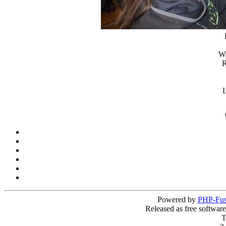
Wy
R
L
Powered by
PHP-Fus
Released as free softwar
T