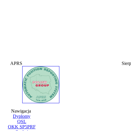
APRS
Sier
Nawigacja
Dyplomy
QSL
OKK SP5PRF