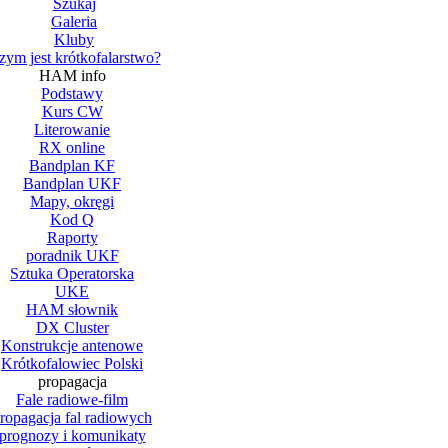
Szukaj
Galeria
Kluby
zym jest krótkofalarstwo?
HAM info
Podstawy
Kurs CW
Literowanie
RX online
Bandplan KF
Bandplan UKF
Mapy, okręgi
Kod Q
Raporty
poradnik UKF
Sztuka Operatorska
UKE
HAM słownik
DX Cluster
Konstrukcje antenowe
Krótkofalowiec Polski
propagacja
Fale radiowe-film
ropagacja fal radiowych
prognozy i komunikaty